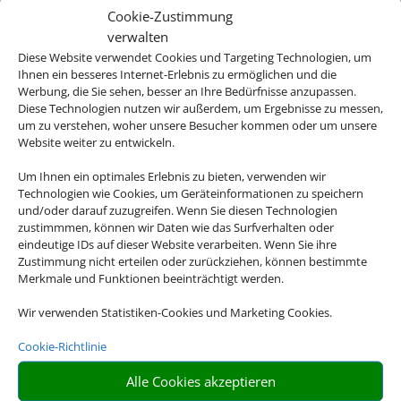
Cookie-Zustimmung
und die direkte
verwalten
Diese Website verwendet Cookies und Targeting Technologien, um
Strandlage
Ihnen ein besseres Internet-Erlebnis zu ermöglichen und die
Werbung, die Sie sehen, besser an Ihre Bedürfnisse anzupassen.
oberhalb des
Diese Technologien nutzen wir außerdem, um Ergebnisse zu messen,
um zu verstehen, woher unsere Besucher kommen oder um unsere
türkisblauen
Website weiter zu entwickeln.
Um Ihnen ein optimales Erlebnis zu bieten, verwenden wir
Ozeans
Technologien wie Cookies, um Geräteinformationen zu speichern
und/oder darauf zuzugreifen. Wenn Sie diesen Technologien
garantieren
zustimmmen, können wir Daten wie das Surfverhalten oder
eindeutige IDs auf dieser Website verarbeiten. Wenn Sie ihre
Zustimmung nicht erteilen oder zurückziehen, können bestimmte
einen
Merkmale und Funktionen beeinträchtigt werden.
unvergesslichen
Wir verwenden Statistiken-Cookies und Marketing Cookies.
Urlaub.
Cookie-Richtlinie
Alle Cookies akzeptieren