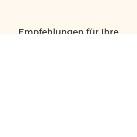
Empfehlungen für Ihre
Reise
Sinnvolle Extras, die oft dazu gebucht werden.