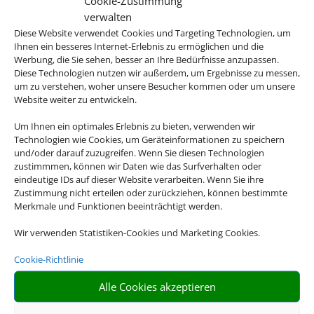
Cookie-Zustimmung
preiswerter als ein Hotel.
verwalten
Diese Website verwendet Cookies und Targeting Technologien, um
Ihnen ein besseres Internet-Erlebnis zu ermöglichen und die
Werbung, die Sie sehen, besser an Ihre Bedürfnisse anzupassen.
Diese Technologien nutzen wir außerdem, um Ergebnisse zu messen,
um zu verstehen, woher unsere Besucher kommen oder um unsere
Website weiter zu entwickeln.
Um Ihnen ein optimales Erlebnis zu bieten, verwenden wir
Technologien wie Cookies, um Geräteinformationen zu speichern
und/oder darauf zuzugreifen. Wenn Sie diesen Technologien
zustimmmen, können wir Daten wie das Surfverhalten oder
eindeutige IDs auf dieser Website verarbeiten. Wenn Sie ihre
Zustimmung nicht erteilen oder zurückziehen, können bestimmte
Merkmale und Funktionen beeinträchtigt werden.
Wir verwenden Statistiken-Cookies und Marketing Cookies.
Flexibilität
Cookie-Richtlinie
Gestalten Sie Ihren Tagesablauf, wie
Alle Cookies akzeptieren
Sie es wollen. Die Erholung steht an
erster Stelle!